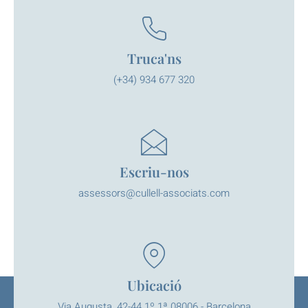
Truca'ns
(+34) 934 677 320
Escriu-nos
assessors@cullell-associats.com
Ubicació
Via Augusta, 42-44 1º 1ª 08006 - Barcelona