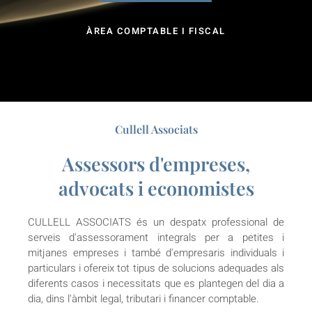
ÀREA COMPTABLE I FISCAL
Cullell Associats
Assessors d'empreses,
advocats i economistes
CULLELL ASSOCIATS és un despatx professional de
serveis d'assessorament integrals per a petites i
mitjanes empreses i també d'empresaris individuals i
particulars i ofereix tot tipus de solucions adequades als
diferents casos i necessitats que es plantegen del dia a
dia, dins l'àmbit legal, tributari i financer comptable.