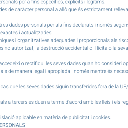
nals per a fins específics, explícits i legítims.
des de caràcter personal a allò que és estrictament rellevan
res dades personals per als fins declarats i només segons
exactes i actualitzades.
iques i organitzatives adequades i proporcionals als risco
no autoritzat, la destrucció accidental o il·lícita o la sev
ccedeixi o rectifiqui les seves dades quan ho consideri op
ls de manera legal i apropiada i només mentre és necessar
l cas que les seves dades siguin transferides fora de la UE
als a tercers es duen a terme d’acord amb les lleis i els r
lació aplicable en matèria de publicitat i cookies.
 PERSONALS