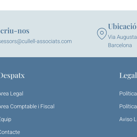
Ubicació
criu-nos
Via Augusta,
essors@cullell-associats.com
Barcelona
Despatx
Legal
Àrea Legal
Polític
Àrea Comptable i Fiscal
Polític
Equip
Aviso L
Contacte