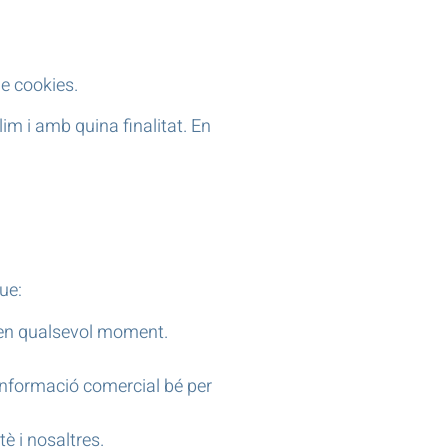
de cookies.
m i amb quina finalitat. En
ue:
t en qualsevol moment.
’informació comercial bé per
è i nosaltres.