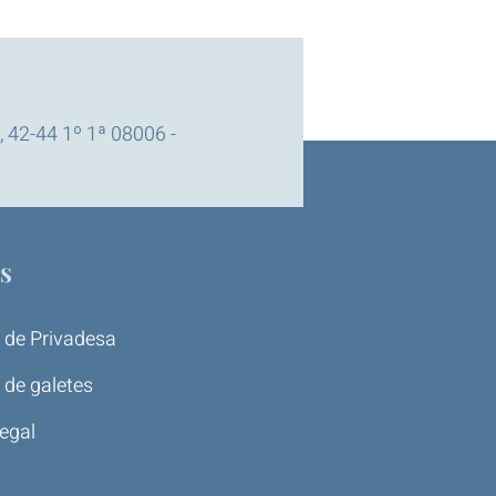
 42-44 1º 1ª 08006 -
s
a de Privadesa
a de galetes
egal