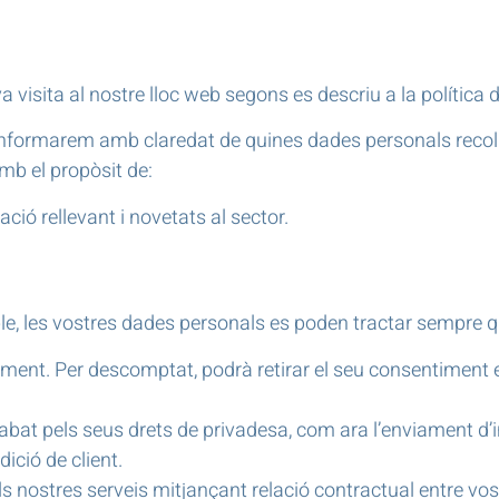
isita al nostre lloc web segons es descriu a la política 
informarem amb claredat de quines dades personals recolli
mb el propòsit de:
ció rellevant i novetats al sector.
le, les vostres dades personals es poden tractar sempre q
tament. Per descomptat, podrà retirar el seu consentimen
cabat pels seus drets de privadesa, com ara l’enviament d
ició de client.
ls nostres serveis mitjançant relació contractual entre vost