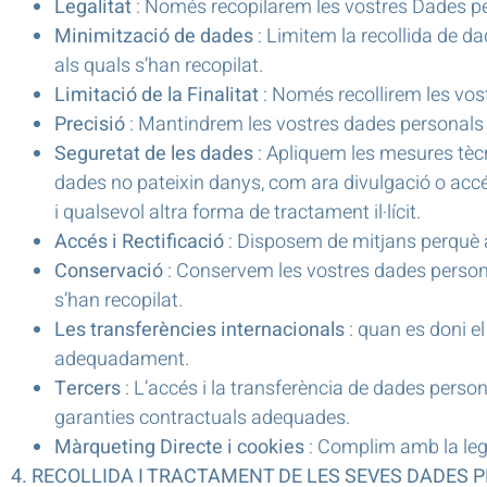
Legalitat
: Només recopilarem les vostres Dades perso
Minimització de dades
: Limitem la recollida de da
als quals s’han recopilat.
Limitació de la Finalitat
: Només recollirem les vost
Precisió
: Mantindrem les vostres dades personals 
Seguretat de les dades
: Apliquem les mesures tècn
dades no pateixin danys, com ara divulgació o accés 
i qualsevol altra forma de tractament il·lícit.
Accés i Rectificació
: Disposem de mitjans perquè a
Conservació
: Conservem les vostres dades persona
s’han recopilat.
Les transferències internacionals
: quan es doni e
adequadament.
Tercers
: L’accés i la transferència de dades person
garanties contractuals adequades.
Màrqueting Directe i cookies
: Complim amb la legis
4. RECOLLIDA I TRACTAMENT DE LES SEVES DADES