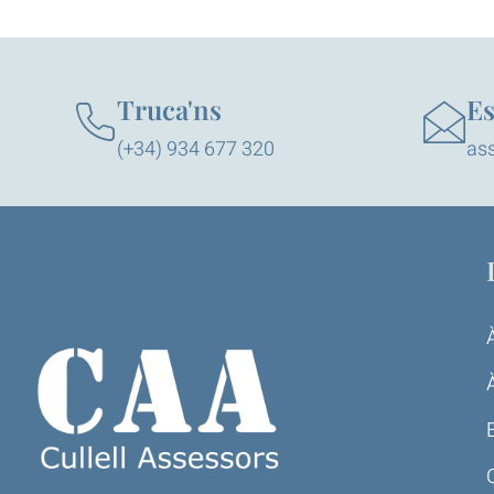
Truca'ns
Es
(+34) 934 677 320
ass