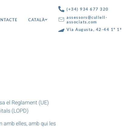
(+34) 934 677 320
assessors@cullell-
NTACTE
CATALÀ
associats.com
Via Augusta, 42-44 1º 1ª
08006 - Barcelona
a el Reglament (UE)
gitals (LOPD)
m amb elles, amb qui les